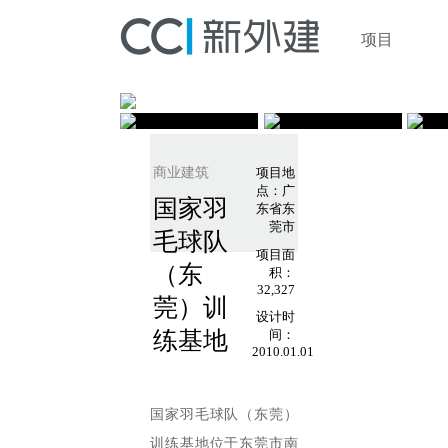
项目
商业建筑
项目地
点：广
国家羽
东省东
莞市
毛球队
项目面
（东
积：
32,327
莞）训
设计时
练基地
间：
2010.01.01
国家羽毛球队（东莞）
训练基地位于东莞市南